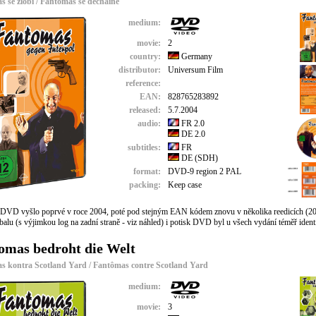
 se zlobí / Fantômas se déchaîne
medium:
movie:
2
country:
Germany
distributor:
Universum Film
reference:
EAN:
828765283892
released:
5.7.2004
audio:
FR 2.0
DE 2.0
subtitles:
FR
DE (SDH)
format:
DVD-9 region 2 PAL
packing:
Keep case
 DVD vyšlo poprvé v roce 2004, poté pod stejným EAN kódem znovu v několika reedicích (20
balu (s výjimkou log na zadní straně - viz náhled) i potisk DVD byl u všech vydání téměř ident
omas bedroht die Welt
s kontra Scotland Yard / Fantômas contre Scotland Yard
medium:
movie:
3