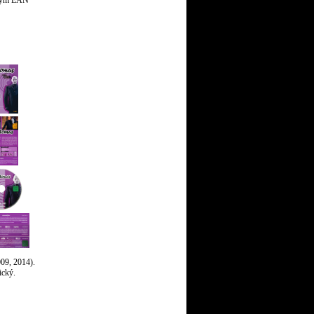
jiným EAN
09, 2014).
ický.