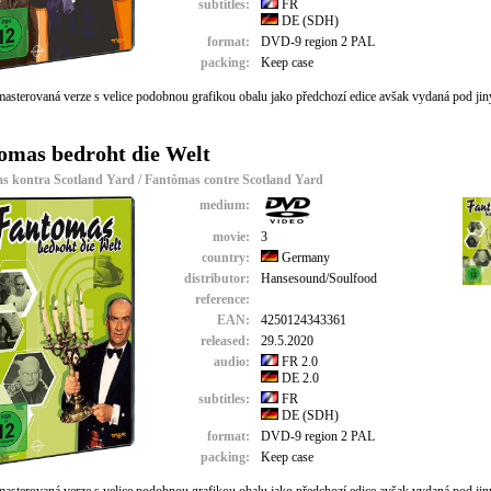
subtitles:
FR
DE (SDH)
format:
DVD-9 region 2 PAL
packing:
Keep case
asterovaná verze s velice podobnou grafikou obalu jako předchozí edice avšak vydaná pod 
omas bedroht die Welt
s kontra Scotland Yard / Fantômas contre Scotland Yard
medium:
movie:
3
country:
Germany
distributor:
Hansesound/Soulfood
reference:
EAN:
4250124343361
released:
29.5.2020
audio:
FR 2.0
DE 2.0
subtitles:
FR
DE (SDH)
format:
DVD-9 region 2 PAL
packing:
Keep case