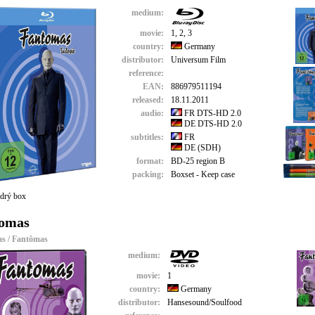
medium:
movie:
1, 2, 3
country:
Germany
distributor:
Universum Film
reference:
EAN:
886979511194
released:
18.11.2011
audio:
FR DTS-HD 2.0
DE DTS-HD 2.0
subtitles:
FR
DE (SDH)
format:
BD-25 region B
packing:
Boxset - Keep case
drý box
omas
s / Fantômas
medium:
movie:
1
country:
Germany
distributor:
Hansesound/Soulfood