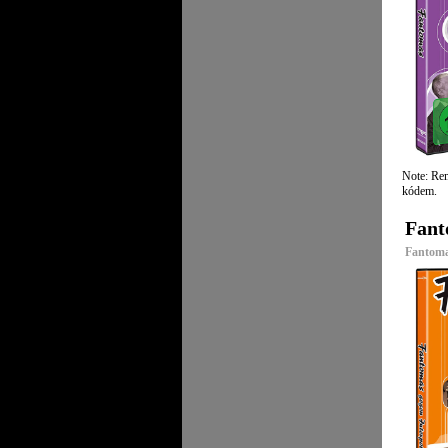
Note: Rem
kódem.
Fant
Fantomas