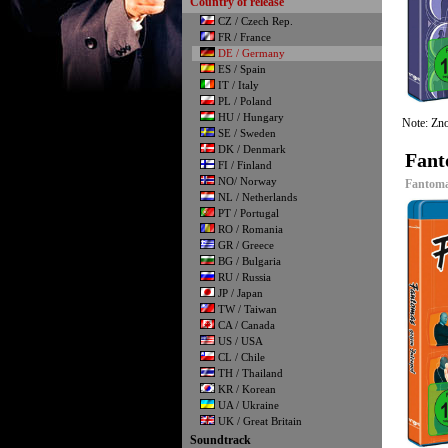
Country of release
CZ / Czech Rep.
FR / France
DE / Germany
ES / Spain
IT / Italy
PL / Poland
HU / Hungary
Note: Zno
SE / Sweden
DK / Denmark
Fant
FI / Finland
NO/ Norway
Fantomas
NL / Netherlands
PT / Portugal
RO / Romania
GR / Greece
BG / Bulgaria
RU / Russia
JP / Japan
TW / Taiwan
CA / Canada
US / USA
CL / Chile
TH / Thailand
KR / Korean
UA / Ukraine
UK / Great Britain
Soundtrack