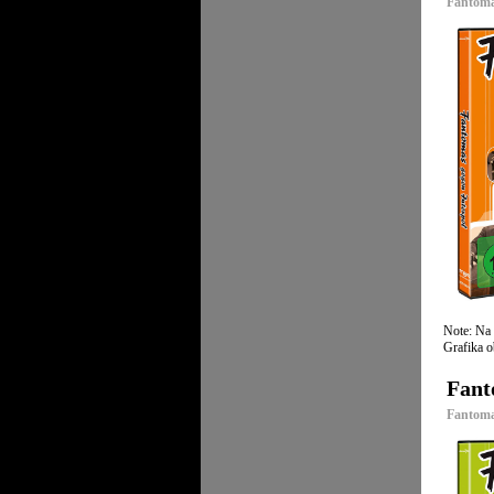
Fantomas
Note: Na
Grafika o
Fant
Fantoma