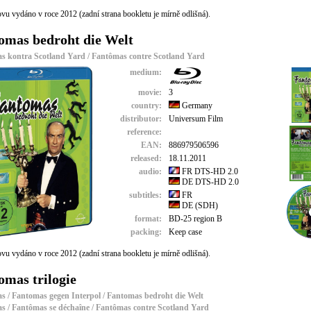
vu vydáno v roce 2012 (zadní strana bookletu je mírně odlišná).
omas bedroht die Welt
s kontra Scotland Yard / Fantômas contre Scotland Yard
medium:
movie:
3
country:
Germany
distributor:
Universum Film
reference:
EAN:
886979506596
released:
18.11.2011
audio:
FR DTS-HD 2.0
DE DTS-HD 2.0
subtitles:
FR
DE (SDH)
format:
BD-25 region B
packing:
Keep case
vu vydáno v roce 2012 (zadní strana bookletu je mírně odlišná).
omas trilogie
s / Fantomas gegen Interpol / Fantomas bedroht die Welt
s / Fantômas se déchaîne / Fantômas contre Scotland Yard