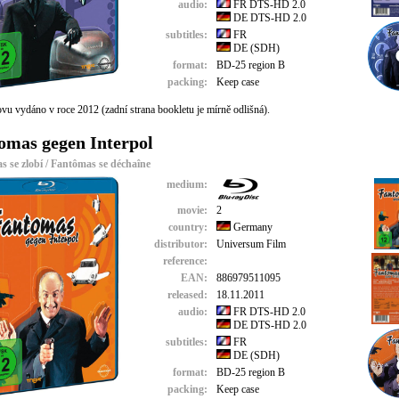
audio:
FR DTS-HD 2.0
DE DTS-HD 2.0
subtitles:
FR
DE (SDH)
format:
BD-25 region B
packing:
Keep case
vu vydáno v roce 2012 (zadní strana bookletu je mírně odlišná).
omas gegen Interpol
 se zlobí / Fantômas se déchaîne
medium:
movie:
2
country:
Germany
distributor:
Universum Film
reference:
EAN:
886979511095
released:
18.11.2011
audio:
FR DTS-HD 2.0
DE DTS-HD 2.0
subtitles:
FR
DE (SDH)
format:
BD-25 region B
packing:
Keep case