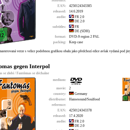
reference:
EAN:
4250124343385
released:
14.6.2019
audio:
FR 2.0
DE 2.0
subtitles:
FR
DE (SDH)
format:
DVD-9 region 2 PAL
packing:
Keep case
asterovaná verze s velice podobnou grafikou obalu jako předchozí edice avšak vydaná pod 
omas gegen Interpol
 se zlobí / Fantômas se déchaîne
medium:
movie:
2
country:
Germany
distributor:
Hansesound/Soulfood
reference:
EAN:
4250124343378
released:
17.4.2020
audio:
FR 2.0
DE 2.0