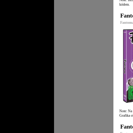
Note: Rem
kódem.
Fant
Fantoma
Note: Na
Grafika o
Fant