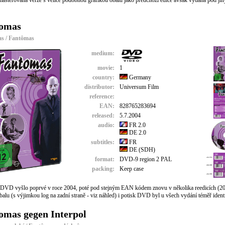
asterovaná verze s velice podobnou grafikou obalu jako předchozí edice avšak vydaná pod 
omas
s / Fantômas
medium:
movie:
1
country:
Germany
distributor:
Universum Film
reference:
EAN:
828765283694
released:
5.7.2004
audio:
FR 2.0
DE 2.0
subtitles:
FR
DE (SDH)
format:
DVD-9 region 2 PAL
packing:
Keep case
 DVD vyšlo poprvé v roce 2004, poté pod stejným EAN kódem znovu v několika reedicích (20
balu (s výjimkou log na zadní straně - viz náhled) i potisk DVD byl u všech vydání téměř ident
omas gegen Interpol