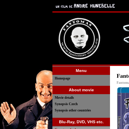
Menu
Fant
Homepage
Fantoma
About movie
Movie details
Synopsis Czech
Synopsis other countries
Blu-Ray, DVD, VHS etc.