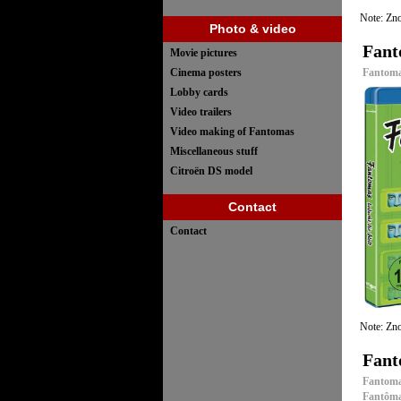
Note: Zno
Photo & video
Fant
Movie pictures
Cinema posters
Fantoma
Lobby cards
Video trailers
Video making of Fantomas
Miscellaneous stuff
Citroën DS model
Contact
Contact
Note: Zno
Fant
Fantoma
Fantôma