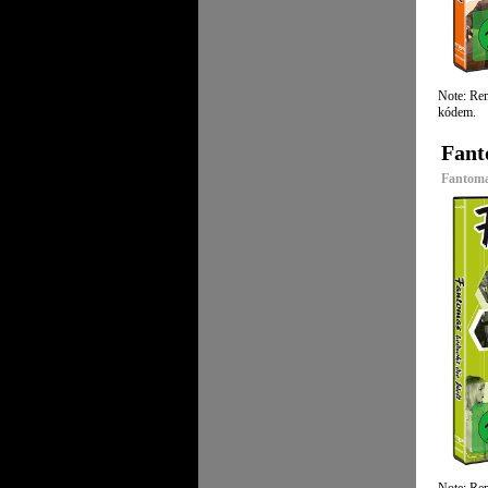
Note: Rem
kódem.
Fant
Fantoma