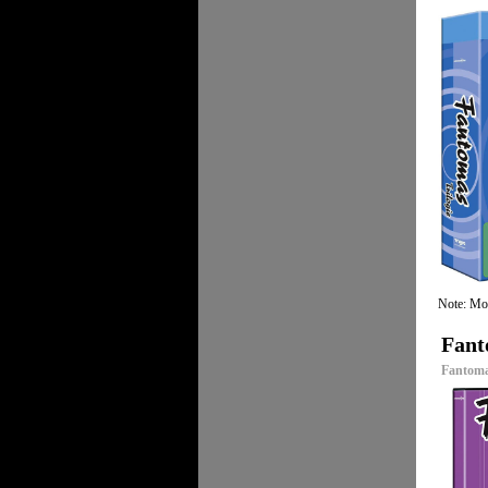
Note: Mo
Fant
Fantoma