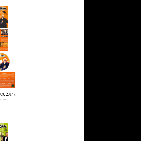
09, 2014).
ický.