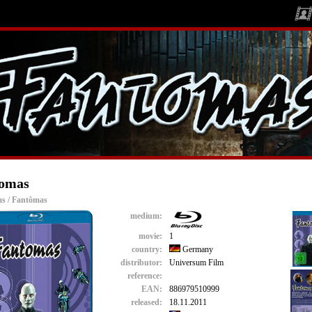
omas
s / Fantômas
medium:
movie:
1
country:
Germany
distributor:
Universum Film
reference:
EAN:
886979510999
released:
18.11.2011